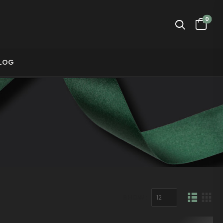
0
LOG
SHOW :