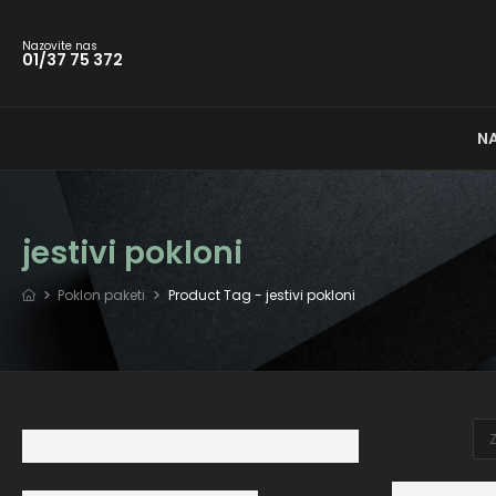
Nazovite nas
01/37 75 372
N
jestivi pokloni
Poklon paketi
Product Tag - jestivi pokloni
SORT BY :