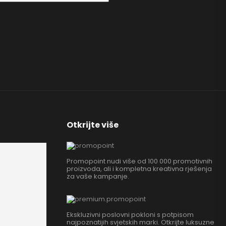
Otkrijte više
Promopoint nudi više od 100 000 promotivnih
proizvoda, ali i kompletna kreativna rješenja
za vaše kampanje.
Ekskluzivni poslovni pokloni s potpisom
najpoznatijih svjetskih marki. Otkrijte luksuzne