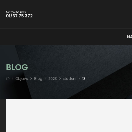
Nazovite nas
01/37 75 372
N
BLOG
Objave
Blog
2023
studeni
13