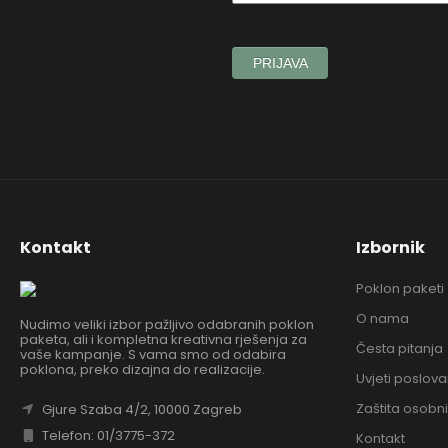
Kontakt
Izbornik
Poklon paketi
O nama
Nudimo veliki izbor pažljivo odabranih poklon
paketa, ali i kompletna kreativna rješenja za
Česta pitanja
vaše kampanje. S vama smo od odabira
poklona, preko dizajna do realizacije.
Uvjeti poslova
Zaštita osobn
Gjure Szaba 4/2, 10000 Zagreb
Telefon: 01/3775-372
Kontakt