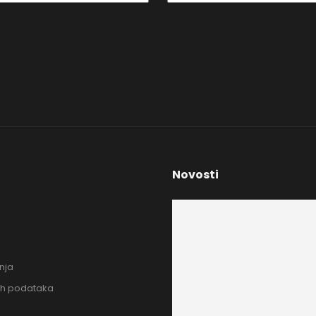
Novosti
nja
ih podataka