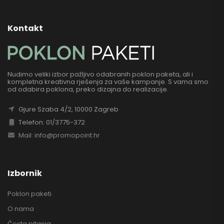
Kontakt
Nudimo veliki izbor pažljivo odabranih poklon paketa, ali i
kompletna kreativna rješenja za vaše kampanje. S vama smo
od odabira poklona, preko dizajna do realizacije.
Gjure Szaba 4/2, 10000 Zagreb
Telefon: 01/3775-372
Mail: info@promopoint.hr
Izbornik
Poklon paketi
O nama
Česta pitanja