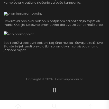
kompletna kreativna rješenja za vaše kampanje.
Ekskluzivni poslovni pokloni s potpisom najpoznatijih svjetskih
marki. Otkrijte luksuzne promotivne darove za žene i muškarce.
Eco i održivi poslovni pokloni koji čine razliku i čuvaju okoliš. Sve
što ste željeli znati o ekološkim promotivnim proizvodima na
jednom mjestu.
Copyright © 2026. Poslovnipokloni.hr